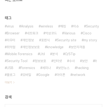
태그
virus
Analysis
wireless
해킹
이슈
Security
Browser
네트워크
악성코드
Various
Cisco
라우터
개인정보
포렌식
Security site
my story
취약점
개인정보보호
knowledge
보안자격증
Mobile Forensics
Util
분석
O/STip
Security Tool
정보보호
인터넷
수사
보안
It
USB
Forensics
세미나
보안뉴스
hacking
블로그
모바일
Google
아이폰
network
더보기
검색