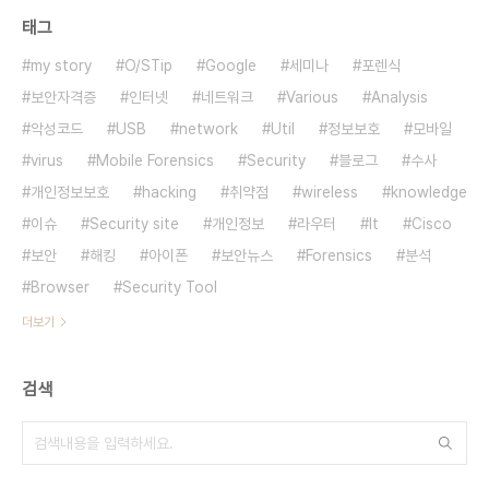
태그
my story
O/STip
Google
세미나
포렌식
보안자격증
인터넷
네트워크
Various
Analysis
악성코드
USB
network
Util
정보보호
모바일
virus
Mobile Forensics
Security
블로그
수사
개인정보보호
hacking
취약점
wireless
knowledge
이슈
Security site
개인정보
라우터
It
Cisco
보안
해킹
아이폰
보안뉴스
Forensics
분석
Browser
Security Tool
더보기
검색