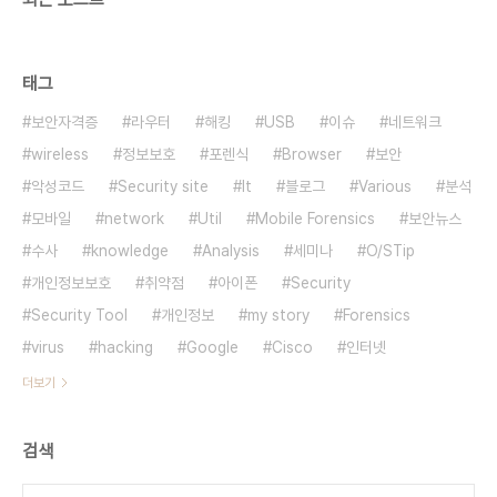
태그
보안자격증
라우터
해킹
USB
이슈
네트워크
wireless
정보보호
포렌식
Browser
보안
악성코드
Security site
It
블로그
Various
분석
모바일
network
Util
Mobile Forensics
보안뉴스
수사
knowledge
Analysis
세미나
O/STip
개인정보보호
취약점
아이폰
Security
Security Tool
개인정보
my story
Forensics
virus
hacking
Google
Cisco
인터넷
더보기
검색