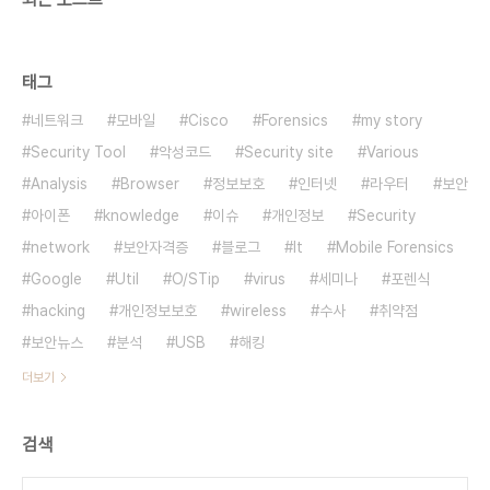
태그
네트워크
모바일
Cisco
Forensics
my story
Security Tool
악성코드
Security site
Various
Analysis
Browser
정보보호
인터넷
라우터
보안
아이폰
knowledge
이슈
개인정보
Security
network
보안자격증
블로그
It
Mobile Forensics
Google
Util
O/STip
virus
세미나
포렌식
hacking
개인정보보호
wireless
수사
취약점
보안뉴스
분석
USB
해킹
더보기
검색