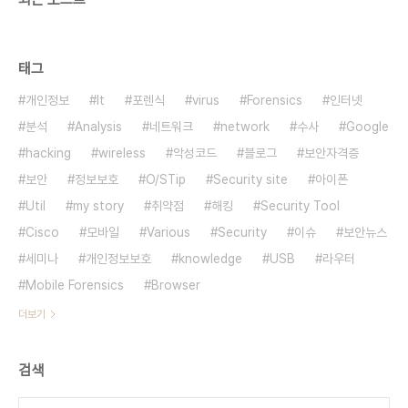
태그
개인정보
It
포렌식
virus
Forensics
인터넷
분석
Analysis
네트워크
network
수사
Google
hacking
wireless
악성코드
블로그
보안자격증
보안
정보보호
O/STip
Security site
아이폰
Util
my story
취약점
해킹
Security Tool
Cisco
모바일
Various
Security
이슈
보안뉴스
세미나
개인정보보호
knowledge
USB
라우터
Mobile Forensics
Browser
더보기
검색