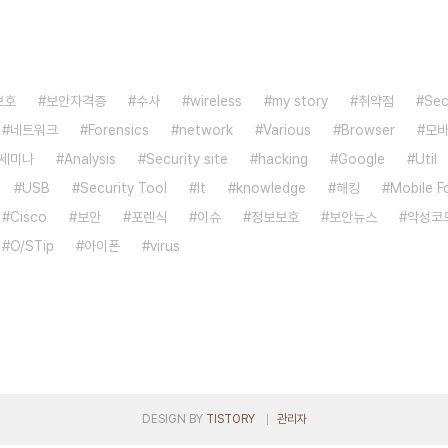
보호
보안자격증
수사
wireless
my story
취약점
Sec
네트워크
Forensics
network
Various
Browser
모
세미나
Analysis
Security site
hacking
Google
Util
USB
Security Tool
It
knowledge
해킹
Mobile F
Cisco
보안
포렌식
이슈
정보보호
보안뉴스
악성코
O/STip
아이폰
virus
DESIGN BY
TISTORY
관리자