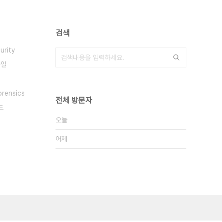
검색
urity
바일
orensics
전체 방문자
드
오늘
어제