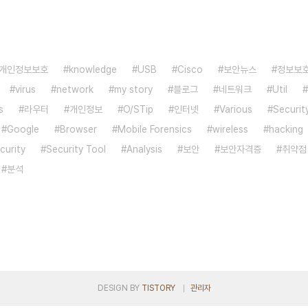
개인정보보호
knowledge
USB
Cisco
보안뉴스
정보보
virus
network
my story
블로그
네트워크
Util
s
라우터
개인정보
O/STip
인터넷
Various
Security
Google
Browser
Mobile Forensics
wireless
hacking
curity
Security Tool
Analysis
보안
보안자격증
취약점
분석
DESIGN BY
TISTORY
관리자