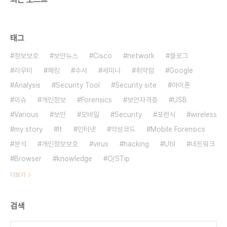
태그
정보보호
보안뉴스
Cisco
network
블로그
라우터
해킹
수사
세미나
취약점
Google
Analysis
Security Tool
Security site
아이폰
이슈
개인정보
Forensics
보안자격증
USB
Various
보안
모바일
Security
포렌식
wireless
my story
It
인터넷
악성코드
Mobile Forensics
분석
개인정보보호
virus
hacking
Util
네트워크
Browser
knowledge
O/STip
더보기
검색