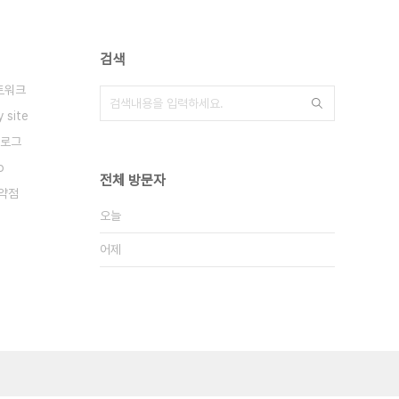
검색
트워크
y site
로그
o
전체 방문자
약점
오늘
어제