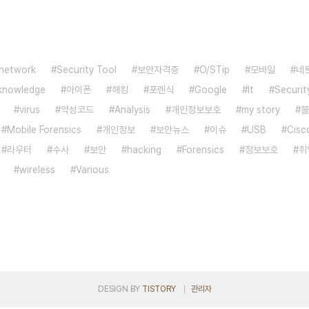
network
Security Tool
보안자격증
O/STip
모바일
네
knowledge
아이폰
해킹
포렌식
Google
It
Securit
virus
악성코드
Analysis
개인정보보호
my story
블
Mobile Forensics
개인정보
보안뉴스
이슈
USB
Cisc
라우터
수사
보안
hacking
Forensics
정보보호
취
wireless
Various
DESIGN BY
TISTORY
관리자