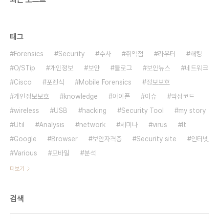
태그
Forensics
Security
수사
취약점
라우터
해킹
O/STip
개인정보
보안
블로그
보안뉴스
네트워크
Cisco
포렌식
Mobile Forensics
정보보호
개인정보보호
knowledge
아이폰
이슈
악성코드
wireless
USB
hacking
Security Tool
my story
Util
Analysis
network
세미나
virus
It
Google
Browser
보안자격증
Security site
인터넷
Various
모바일
분석
더보기
검색