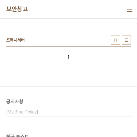
본문 바로가기
보안창고
프록시서버
1
공지사항
[My Blog Policy]
최근 포스트