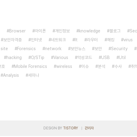
Browser
아이폰
개인정보
knowledge
블로그
Sec
보안자격증
인터넷
네트워크
It
라우터
해킹
virus
 site
Forensics
network
보안뉴스
보안
Security
hacking
O/STip
Various
악성코드
USB
Util
보호
Mobile Forensics
wireless
이슈
분석
수사
취
Analysis
세미나
DESIGN BY
TISTORY
관리자