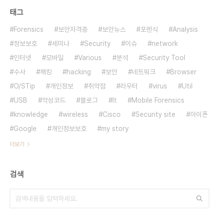
태그
Forensics
보안자격증
보안뉴스
포렌식
Analysis
정보보호
세미나
Security
이슈
network
인터넷
모바일
Various
분석
Security Tool
수사
해킹
hacking
보안
네트워크
Browser
O/STip
개인정보
취약점
라우터
virus
Util
USB
악성코드
블로그
It
Mobile Forensics
knowledge
wireless
Cisco
Security site
아이폰
Google
개인정보보호
my story
더보기
검색