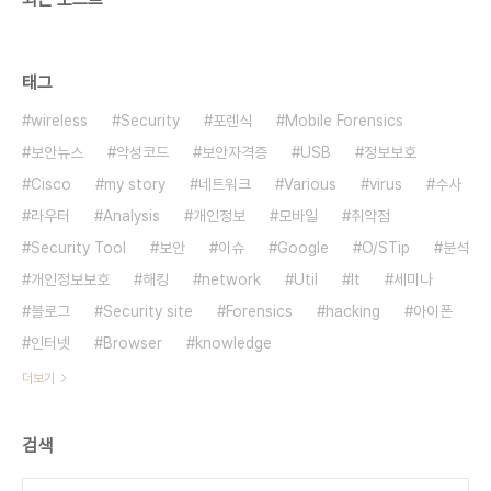
태그
wireless
Security
포렌식
Mobile Forensics
보안뉴스
악성코드
보안자격증
USB
정보보호
Cisco
my story
네트워크
Various
virus
수사
라우터
Analysis
개인정보
모바일
취약점
Security Tool
보안
이슈
Google
O/STip
분석
개인정보보호
해킹
network
Util
It
세미나
블로그
Security site
Forensics
hacking
아이폰
인터넷
Browser
knowledge
더보기
검색