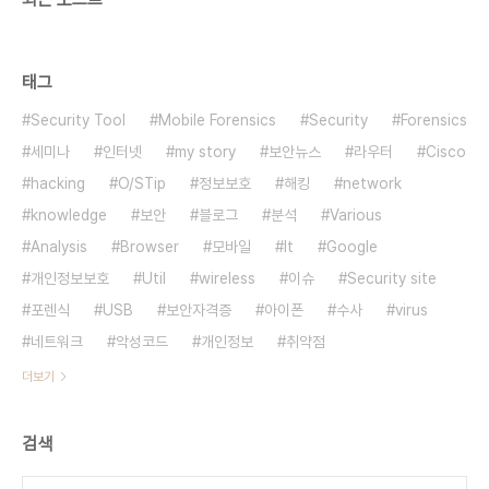
태그
Security Tool
Mobile Forensics
Security
Forensics
세미나
인터넷
my story
보안뉴스
라우터
Cisco
hacking
O/STip
정보보호
해킹
network
knowledge
보안
블로그
분석
Various
Analysis
Browser
모바일
It
Google
개인정보보호
Util
wireless
이슈
Security site
포렌식
USB
보안자격증
아이폰
수사
virus
네트워크
악성코드
개인정보
취약점
더보기
검색