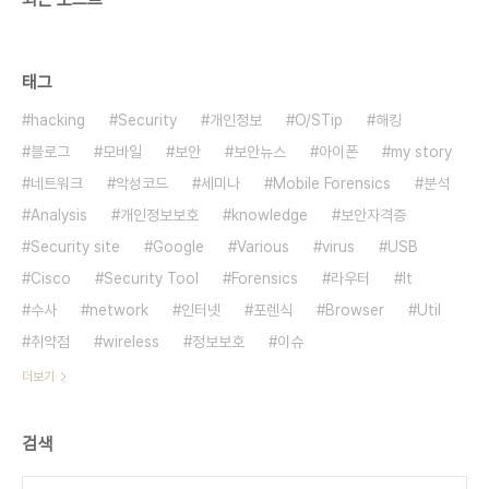
태그
hacking
Security
개인정보
O/STip
해킹
블로그
모바일
보안
보안뉴스
아이폰
my story
네트워크
악성코드
세미나
Mobile Forensics
분석
Analysis
개인정보보호
knowledge
보안자격증
Security site
Google
Various
virus
USB
Cisco
Security Tool
Forensics
라우터
It
수사
network
인터넷
포렌식
Browser
Util
취약점
wireless
정보보호
이슈
더보기
검색