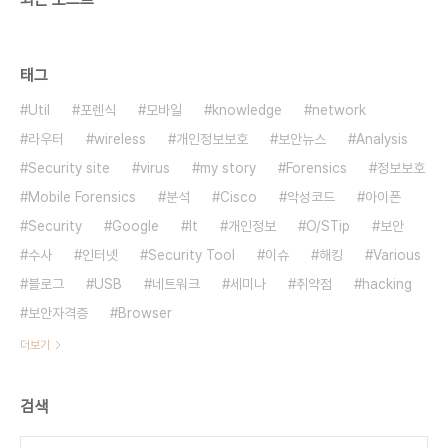
태그
Util
포렌식
모바일
knowledge
network
라우터
wireless
개인정보보호
보안뉴스
Analysis
Security site
virus
my story
Forensics
정보보호
Mobile Forensics
분석
Cisco
악성코드
아이폰
Security
Google
It
개인정보
O/STip
보안
수사
인터넷
Security Tool
이슈
해킹
Various
블로그
USB
네트워크
세미나
취약점
hacking
보안자격증
Browser
더보기
검색