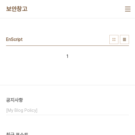
본문 바로가기
보안창고
EnScript
1
공지사항
[My Blog Policy]
최근 포스트