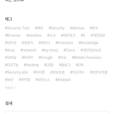
태그
Security Tool
해킹
Security
Various
분석
Browser
wireless
수사
네트워크
It
개인정보
인터넷
포렌식
세미나
Forensics
knowledge
virus
network
my story
Cisco
개인정보보호
모바일
라우터
Google
이슈
Mobile Forensics
O/STip
hacking
USB
블로그
Util
Security site
아이폰
정보보호
악성코드
보안자격증
보안
취약점
보안뉴스
Analysis
더보기
검색