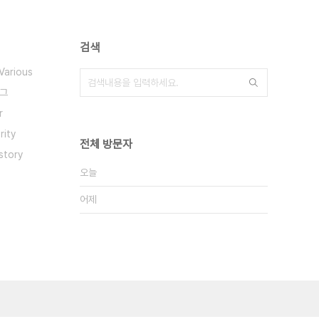
검색
Various
그
r
rity
전체 방문자
story
오늘
어제