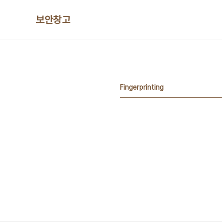
본문 바로가기
보안창고
Fingerprinting