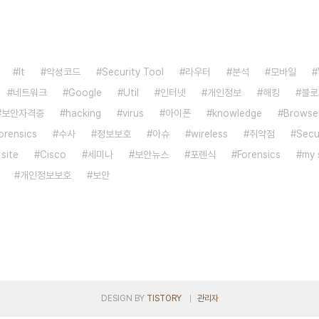
It
악성코드
Security Tool
라우터
분석
모바일
네트워크
Google
Util
인터넷
개인정보
해킹
블로
보안자격증
hacking
virus
아이폰
knowledge
Browse
orensics
수사
정보보호
이슈
wireless
취약점
Secu
 site
Cisco
세미나
보안뉴스
포렌식
Forensics
my 
개인정보보호
보안
DESIGN BY
TISTORY
관리자