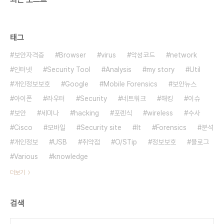
태그
보안자격증
Browser
virus
악성코드
network
인터넷
Security Tool
Analysis
my story
Util
개인정보보호
Google
Mobile Forensics
보안뉴스
아이폰
라우터
Security
네트워크
해킹
이슈
보안
세미나
hacking
포렌식
wireless
수사
Cisco
모바일
Security site
It
Forensics
분석
개인정보
USB
취약점
O/STip
정보보호
블로그
Various
knowledge
더보기
검색