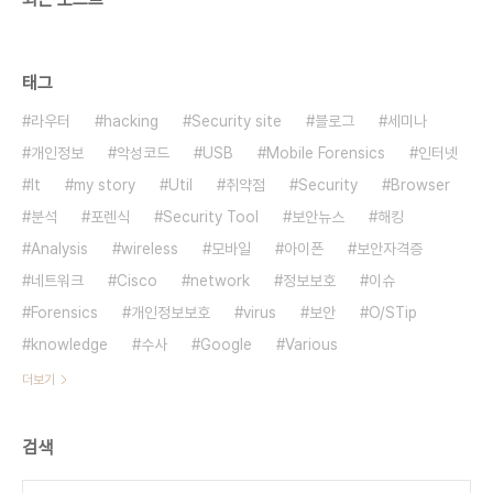
태그
라우터
hacking
Security site
블로그
세미나
개인정보
악성코드
USB
Mobile Forensics
인터넷
It
my story
Util
취약점
Security
Browser
분석
포렌식
Security Tool
보안뉴스
해킹
Analysis
wireless
모바일
아이폰
보안자격증
네트워크
Cisco
network
정보보호
이슈
Forensics
개인정보보호
virus
보안
O/STip
knowledge
수사
Google
Various
더보기
검색