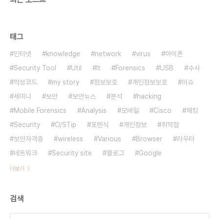
태그
인터넷
knowledge
network
virus
아이폰
Security Tool
Util
It
Forensics
USB
수사
악성코드
my story
정보보호
개인정보보호
이슈
세미나
보안
보안뉴스
분석
hacking
Mobile Forensics
Analysis
모바일
Cisco
해킹
Security
O/STip
포렌식
개인정보
취약점
보안자격증
wireless
Various
Browser
라우터
네트워크
Security site
블로그
Google
더보기
검색