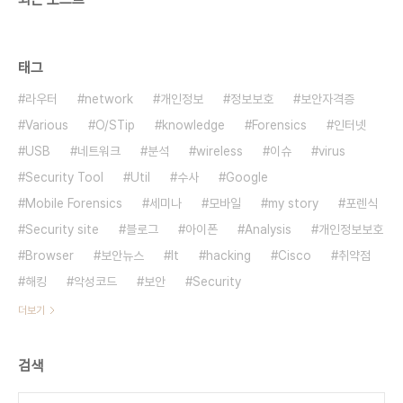
태그
라우터
network
개인정보
정보보호
보안자격증
Various
O/STip
knowledge
Forensics
인터넷
USB
네트워크
분석
wireless
이슈
virus
Security Tool
Util
수사
Google
Mobile Forensics
세미나
모바일
my story
포렌식
Security site
블로그
아이폰
Analysis
개인정보보호
Browser
보안뉴스
It
hacking
Cisco
취약점
해킹
악성코드
보안
Security
더보기
검색