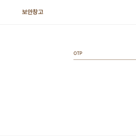
본문 바로가기
보안창고
OTP