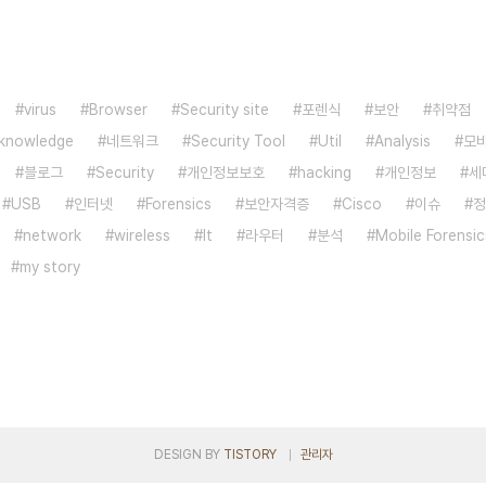
virus
Browser
Security site
포렌식
보안
취약점
knowledge
네트워크
Security Tool
Util
Analysis
모
블로그
Security
개인정보보호
hacking
개인정보
세
USB
인터넷
Forensics
보안자격증
Cisco
이슈
정
network
wireless
It
라우터
분석
Mobile Forensic
my story
DESIGN BY
TISTORY
관리자