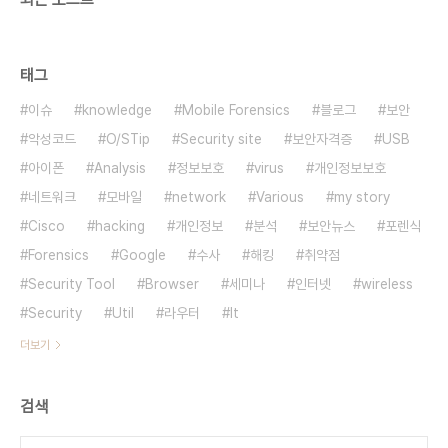
태그
이슈
knowledge
Mobile Forensics
블로그
보안
악성코드
O/STip
Security site
보안자격증
USB
아이폰
Analysis
정보보호
virus
개인정보보호
네트워크
모바일
network
Various
my story
Cisco
hacking
개인정보
분석
보안뉴스
포렌식
Forensics
Google
수사
해킹
취약점
Security Tool
Browser
세미나
인터넷
wireless
Security
Util
라우터
It
더보기
검색