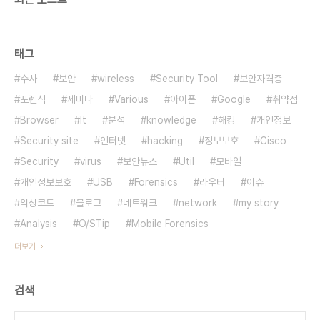
태그
수사
보안
wireless
Security Tool
보안자격증
포렌식
세미나
Various
아이폰
Google
취약점
Browser
It
분석
knowledge
해킹
개인정보
Security site
인터넷
hacking
정보보호
Cisco
Security
virus
보안뉴스
Util
모바일
개인정보보호
USB
Forensics
라우터
이슈
악성코드
블로그
네트워크
network
my story
Analysis
O/STip
Mobile Forensics
더보기
검색