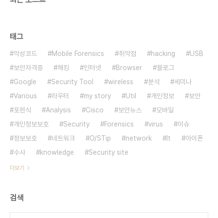
태그
악성코드
Mobile Forensics
취약점
hacking
USB
보안자격증
해킹
인터넷
Browser
블로그
Google
Security Tool
wireless
분석
세미나
Various
라우터
my story
Util
개인정보
보안
포렌식
Analysis
Cisco
보안뉴스
모바일
개인정보보호
Security
Forensics
virus
이슈
정보보호
네트워크
O/STip
network
It
아이폰
수사
knowledge
Security site
더보기
검색