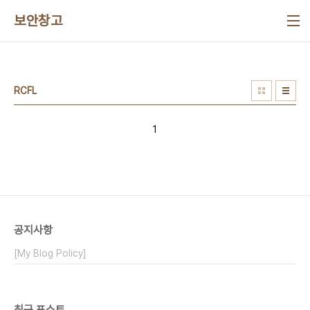
본문 바로가기
보안창고
RCFL
1
공지사항
[My Blog Policy]
최근 포스트