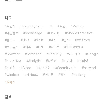
태그
포렌식
Security Tool
It
보안
Various
개인정보
knowledge
O/STip
Mobile Forensics
블로그
USB
virus
수사
분석
my story
보안뉴스
이슈
Util
취약점
개인정보보호
Browser
Forensics
Security
네트워크
Google
보안자격증
Analysis
라우터
세미나
인터넷
모바일
Cisco
정보보호
Security site
network
wireless
악성코드
아이폰
해킹
hacking
더보기
검색