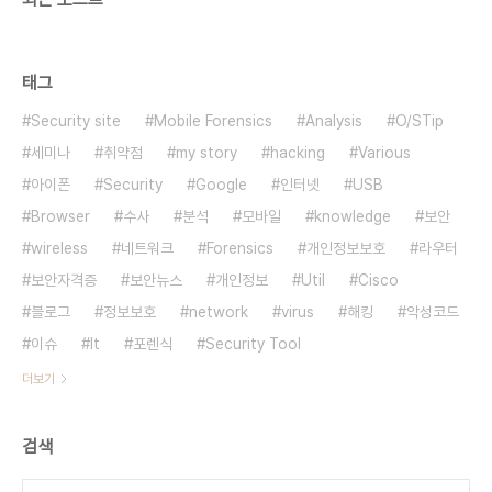
태그
Security site
Mobile Forensics
Analysis
O/STip
세미나
취약점
my story
hacking
Various
아이폰
Security
Google
인터넷
USB
Browser
수사
분석
모바일
knowledge
보안
wireless
네트워크
Forensics
개인정보보호
라우터
보안자격증
보안뉴스
개인정보
Util
Cisco
블로그
정보보호
network
virus
해킹
악성코드
이슈
It
포렌식
Security Tool
더보기
검색