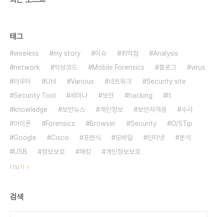
태그
wireless
my story
이슈
취약점
Analysis
network
악성코드
Mobile Forensics
블로그
virus
라우터
Util
Various
네트워크
Security site
Security Tool
세미나
보안
hacking
It
knowledge
보안뉴스
개인정보
보안자격증
수사
아이폰
Forensics
Browser
Security
O/STip
Google
Cisco
포렌식
모바일
인터넷
분석
USB
정보보호
해킹
개인정보보호
더보기
검색