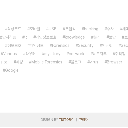
악성코드
모바일
USB
포렌식
hacking
수사
세
보안자격증
It
개인정보보호
knowledge
분석
보안
보
정보보호
개인정보
Forensics
Security
인터넷
Sec
Various
라우터
my story
network
네트워크
취약점
 site
해킹
Mobile Forensics
블로그
virus
Browser
Google
DESIGN BY
TISTORY
관리자