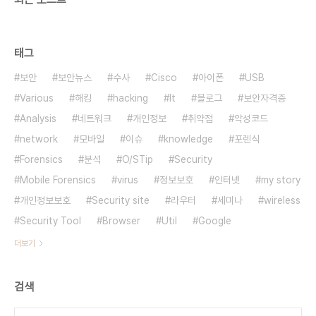
태그
보안
보안뉴스
수사
Cisco
아이폰
USB
Various
해킹
hacking
It
블로그
보안자격증
Analysis
네트워크
개인정보
취약점
악성코드
network
모바일
이슈
knowledge
포렌식
Forensics
분석
O/STip
Security
Mobile Forensics
virus
정보보호
인터넷
my story
개인정보보호
Security site
라우터
세미나
wireless
Security Tool
Browser
Util
Google
더보기
검색