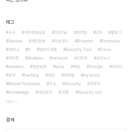
태그
수사
개인정보보호
O/STip
취약점
Util
블로그
Various
개인정보
악성코드
Browser
Forensics
세미나
It
보안자격증
Security Tool
Cisco
아이폰
Analysis
network
인터넷
보안뉴스
wireless
정보보호
virus
해킹
Google
라우터
분석
hacking
보안
모바일
my story
Mobile Forensics
이슈
Security
포렌식
knowledge
네트워크
USB
Security site
더보기
검색