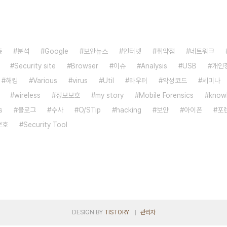
증
분석
Google
보안뉴스
인터넷
취약점
네트워크
Security site
Browser
이슈
Analysis
USB
개인
해킹
Various
virus
Util
라우터
악성코드
세미나
wireless
정보보호
my story
Mobile Forensics
know
s
블로그
수사
O/STip
hacking
보안
아이폰
포
보호
Security Tool
DESIGN BY
TISTORY
관리자