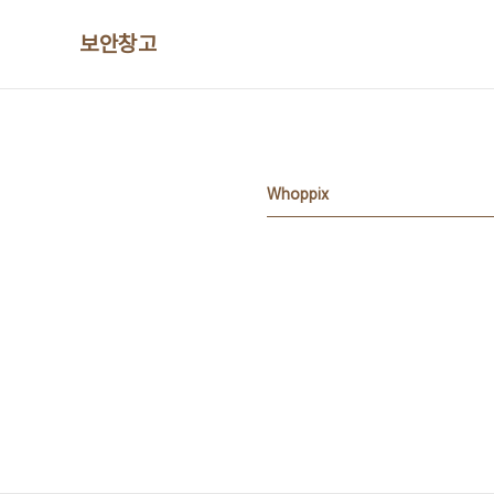
본문 바로가기
보안창고
Whoppix