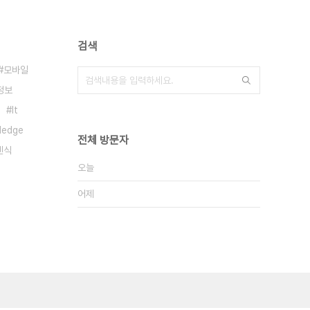
검색
모바일
정보
It
ledge
전체 방문자
렌식
오늘
어제