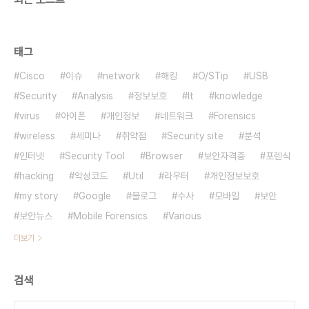
태그
Cisco
이슈
network
해킹
O/STip
USB
Security
Analysis
정보보호
It
knowledge
virus
아이폰
개인정보
네트워크
Forensics
wireless
세미나
취약점
Security site
분석
인터넷
Security Tool
Browser
보안자격증
포렌식
hacking
악성코드
Util
라우터
개인정보보호
my story
Google
블로그
수사
모바일
보안
보안뉴스
Mobile Forensics
Various
더보기
검색