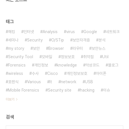
태그
해킹
인터넷
Analysis
virus
Google
네트워크
세미나
Security
O/STip
보안자격증
분석
my story
보안
Browser
라우터
보안뉴스
Security Tool
모바일
정보보호
취약점
Util
Forensics
개인정보
knowledge
악성코드
블로그
wireless
수사
Cisco
개인정보보호
아이폰
포렌식
Various
It
network
USB
Mobile Forensics
Security site
hacking
이슈
더보기
검색