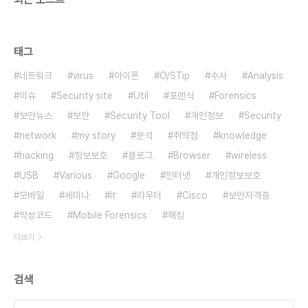
태그
네트워크
virus
아이폰
O/STip
수사
Analysis
이슈
Security site
Util
포렌식
Forensics
보안뉴스
보안
Security Tool
개인정보
Security
network
my story
분석
취약점
knowledge
hacking
정보보호
블로그
Browser
wireless
USB
Various
Google
인터넷
개인정보보호
모바일
세미나
It
라우터
Cisco
보안자격증
악성코드
Mobile Forensics
해킹
더보기
검색