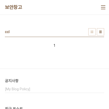
본문 바로가기
보안창고
ccl
1
공지사항
[My Blog Policy]
최근 포스트