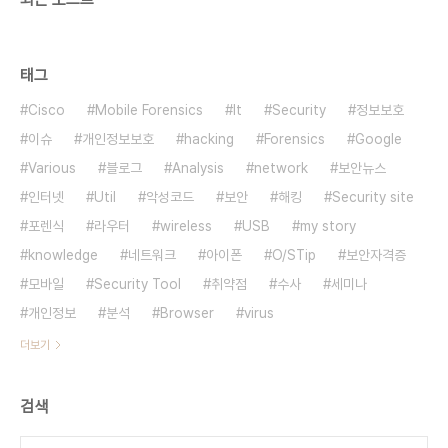
태그
Cisco
Mobile Forensics
It
Security
정보보호
이슈
개인정보보호
hacking
Forensics
Google
Various
블로그
Analysis
network
보안뉴스
인터넷
Util
악성코드
보안
해킹
Security site
포렌식
라우터
wireless
USB
my story
knowledge
네트워크
아이폰
O/STip
보안자격증
모바일
Security Tool
취약점
수사
세미나
개인정보
분석
Browser
virus
더보기
검색