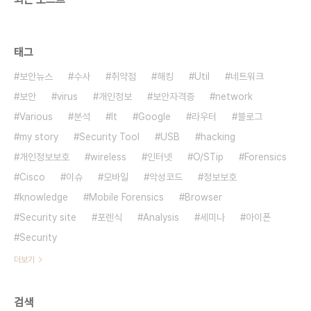
태그
보안뉴스
수사
취약점
해킹
Util
네트워크
보안
virus
개인정보
보안자격증
network
Various
분석
It
Google
라우터
블로그
my story
Security Tool
USB
hacking
개인정보보호
wireless
인터넷
O/STip
Forensics
Cisco
이슈
모바일
악성코드
정보보호
knowledge
Mobile Forensics
Browser
Security site
포렌식
Analysis
세미나
아이폰
Security
더보기
검색