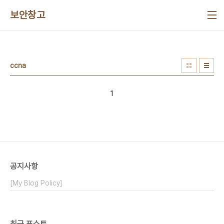
본문 바로가기
보안창고
ccna
1
공지사항
[My Blog Policy]
최근 포스트