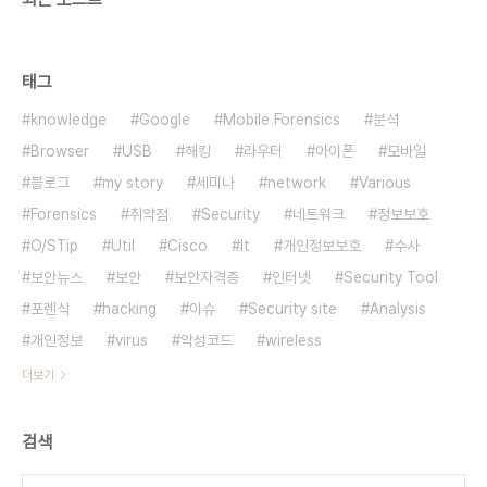
태그
knowledge
Google
Mobile Forensics
분석
Browser
USB
해킹
라우터
아이폰
모바일
블로그
my story
세미나
network
Various
Forensics
취약점
Security
네트워크
정보보호
O/STip
Util
Cisco
It
개인정보보호
수사
보안뉴스
보안
보안자격증
인터넷
Security Tool
포렌식
hacking
이슈
Security site
Analysis
개인정보
virus
악성코드
wireless
더보기
검색