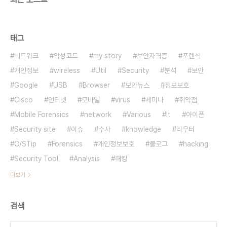
태그
네트워크
악성코드
my story
보안자격증
포렌식
개인정보
wireless
Util
Security
분석
보안
Google
USB
Browser
보안뉴스
정보보호
Cisco
인터넷
모바일
virus
세미나
취약점
Mobile Forensics
network
Various
It
아이폰
Security site
이슈
수사
knowledge
라우터
O/STip
Forensics
개인정보보호
블로그
hacking
Security Tool
Analysis
해킹
더보기
검색