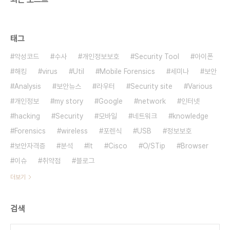
태그
악성코드
수사
개인정보보호
Security Tool
아이폰
해킹
virus
Util
Mobile Forensics
세미나
보안
Analysis
보안뉴스
라우터
Security site
Various
개인정보
my story
Google
network
인터넷
hacking
Security
모바일
네트워크
knowledge
Forensics
wireless
포렌식
USB
정보보호
보안자격증
분석
It
Cisco
O/STip
Browser
이슈
취약점
블로그
더보기
검색