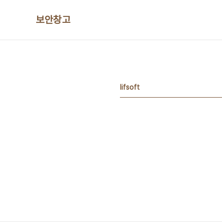
본문 바로가기
보안창고
lifsoft