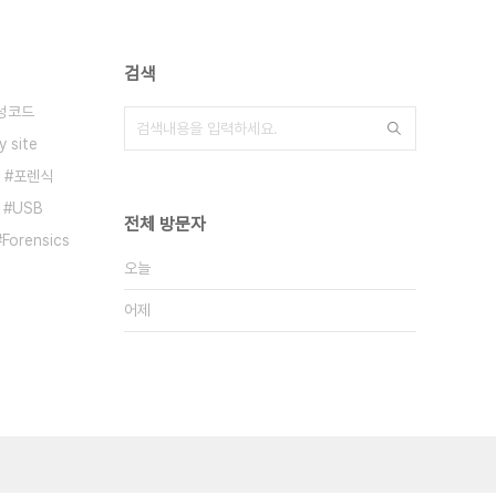
검색
성코드
y site
포렌식
USB
전체 방문자
Forensics
오늘
어제