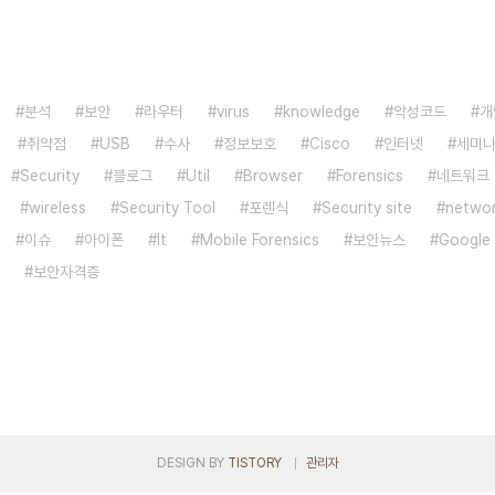
분석
보안
라우터
virus
knowledge
악성코드
개
취약점
USB
수사
정보보호
Cisco
인터넷
세미
Security
블로그
Util
Browser
Forensics
네트워크
wireless
Security Tool
포렌식
Security site
netwo
이슈
아이폰
It
Mobile Forensics
보안뉴스
Google
보안자격증
DESIGN BY
TISTORY
관리자