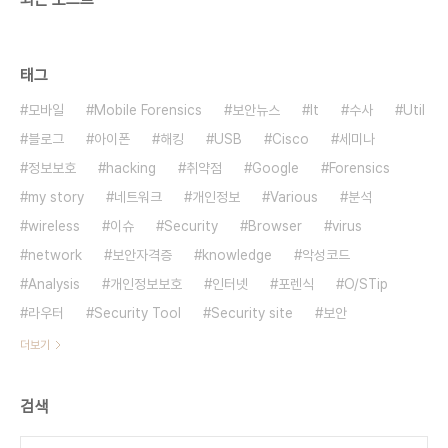
태그
모바일
Mobile Forensics
보안뉴스
It
수사
Util
블로그
아이폰
해킹
USB
Cisco
세미나
정보보호
hacking
취약점
Google
Forensics
my story
네트워크
개인정보
Various
분석
wireless
이슈
Security
Browser
virus
network
보안자격증
knowledge
악성코드
Analysis
개인정보보호
인터넷
포렌식
O/STip
라우터
Security Tool
Security site
보안
더보기
검색