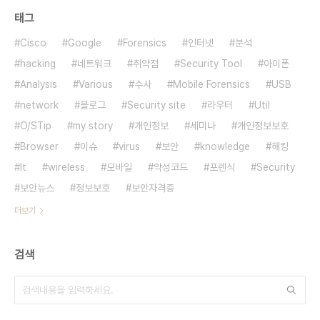
태그
Cisco
Google
Forensics
인터넷
분석
hacking
네트워크
취약점
Security Tool
아이폰
Analysis
Various
수사
Mobile Forensics
USB
network
블로그
Security site
라우터
Util
O/STip
my story
개인정보
세미나
개인정보보호
Browser
이슈
virus
보안
knowledge
해킹
It
wireless
모바일
악성코드
포렌식
Security
보안뉴스
정보보호
보안자격증
더보기
검색