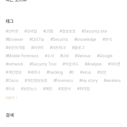
태그
인터넷
모바일
USB
정보보호
Security site
Browser
O/STip
Security
knowledge
분석
보안자격증
라우터
네트워크
블로그
Mobile Forensics
수사
Util
Various
Google
network
Security Tool
악성코드
Analysis
아이폰
개인정보
세미나
hacking
It
virus
보안
Cisco
개인정보보호
Forensics
my story
wireless
이슈
보안뉴스
해킹
포렌식
취약점
더보기
검색