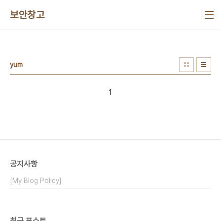
본문 바로가기
보안창고
yum
1
공지사항
[My Blog Policy]
최근 포스트