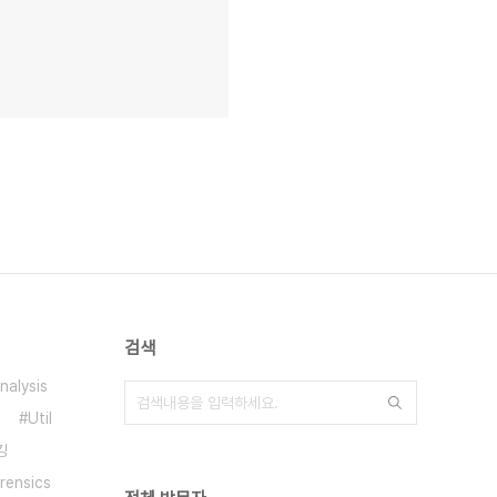
검색
nalysis
Util
킹
rensics