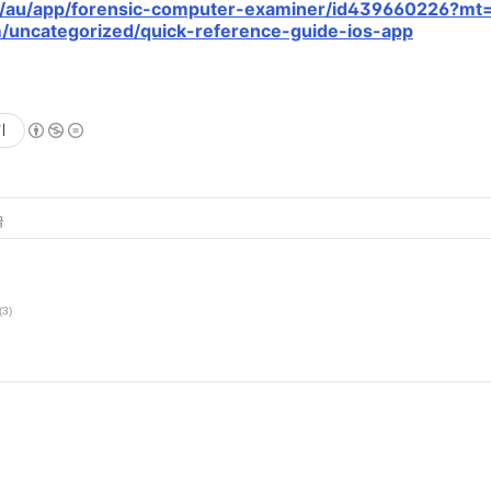
om/au/app/forensic-computer-examiner/id439660226?mt
m/uncategorized/quick-reference-guide-ios-app
기
글
(3)