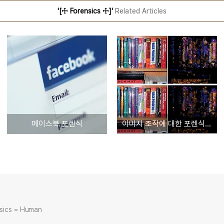
'[☩ Forensics ☩]'
Related Articles
페이스북 포렌식
이미지 조작에 대한 포렌식 생각
nsics = Human