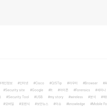
개인정보
인터넷
Cisco
O/STip
라우터
Browser
A
Security site
Google
It
아이폰
Forensics
세미나
증
Security Tool
USB
my story
wireless
분석
해
모바일
포렌식
보안뉴스
이슈
knowledge
Mobile Fo