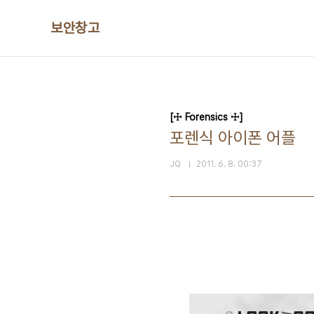
본문 바로가기
보안창고
[☩ Forensics ☩]
포렌식 아이폰 어플
JQ
2011. 6. 8. 00:37