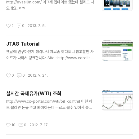
http://evasi0n.com/ 어그제 업데이트 했는데 빨리도 나
오네요..ㅎㅎ
작성시간
2
0
2013. 2. 5.
JTAG Tutorial
글 내용
옛날에 연구하던게 생각나서 자료좀 찾다보니 참고할만 사
이트가 나와서 링크합니다. Site : http://www.corelis.c
om/education/JTAG_Tutorial.htm Whitepapers :
http://www.corelis.com/whitepapers/index.htm
작성시간
0
0
2012. 9. 24.
기타 이전자료 http://boanchanggo.tistory.com/sea
rch/jtag
실시간 국제유가(WTI) 조회
글 내용
http://www.cx-portal.com/wti/oil_ko.html 이런 차
트 볼라면 돈을 주고 봐야하는데 무료로 볼수 있어서 좋습
니다.. 곡물, 금, 원자재도 확인가능합니다..
작성시간
10
0
2012. 7. 17.