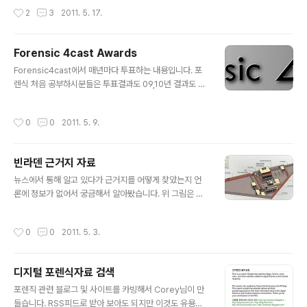
조작 및 합성의 경우 IrfanView 같은 도구를 통해 픽셀을
작성시간
2
3
2011. 5. 17.
확대하여 확인하는 경우가 있습니다. 그러나 여기서 또하
나의 궁금점이 생겼는데 사진속에 특정데이터를 합성으로
숨긴다면 그걸 확인할수 있을까? 의문이 생겼습니다. 여기
Forensic 4cast Awards
서 말하는 것은 스테가노그래피 수준이 아니라 이미지에
글 내용
또다른 이미지를 넣는다는 이야기 입니다. 검정바탕에 검
Forensic4cast에서 매년마다 투표하는 내용입니다. 포
정글씨로 특정 데이터를 숨기는... 이럴경우 이미지에 메타
렌식 처음 공부하시분들은 투표결과도 09,10년 결과도 있
값이 있어도 소용없고 육안으로 이미지를 확인하여도 기타
으니 참고하시면 되겠고, 관련분야에 있으신 분들은 동향
잡스러운 이미지로 보여서 조사시 넘겨 버릴수가 있을 수
정도와 외국에 누가 유명한지 정도 확인하시면 되겠습니
작성시간
0
0
2011. 5. 9.
있습니다.(단 파일 생성시간으로 어느정도 ..
다.. http://www.forensic4cast.com/forensic-4ca
st-awards/ http://www.forensic4cast.com/2011/
05/forensic-4cast-awards-meet-the-nominee
빈라덴 근거지 자료
s/
글 내용
뉴스에서 통해 알고 있다가 근거지를 어떻게 찾았는지 언
론에 정보가 없어서 궁금해서 알아봤습니다. 위 그림은 빈
라덴의 집 구조라고 합니다. 위 사진은 년도별 근거지 변화
의 위성사진입니다. 위사진은 파키스탄 군사학교에서 근거
작성시간
0
0
2011. 5. 3.
지 포함 사진입니다. 위사진은 언론에도 보도되었던 미군
작전중 추락한 헬기사진 입니다. 아직 언론에 나오면 빈라
덴 사망사진이 합성이라는 애기도 있고 미군이 수장했다라
디지털 포렌식자료 검색
는 보도가 있어 여러 추측이 난무하고 있지요 다만 테러가
글 내용
발생되지 않을가 걱정됩니다.
포렌직 관련 블로그 및 사이트를 카빙해서 Corey님이 만
들습니다. RSS피드로 받아 보아도 되지만 이것도 유용하