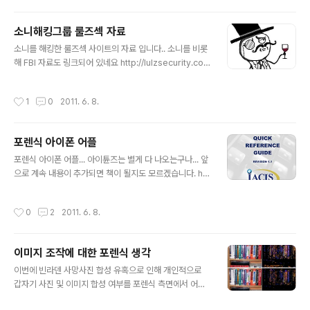
ensicsfromthesausagefactory.blogspot.com/2
009/03/facebook-chat-forensics.html 이 페이퍼
소니해킹그룹 룰즈섹 자료
를 보고 있으니 조만간 어딘가에서 소설네트워크 포렌식
글 내용
논문이 나올지도...요 ㅋㅋ 그리고 개인적인 생각들... 1. 카
소니를 해킹한 룰즈섹 사이트의 자료 입니다.. 소니를 비롯
카오 마이크로카페의 경우 지극이 아는 지인들만 애기하는
해 FBI 자료도 링크되어 있네요 http://lulzsecurity.co
폐쇠적인 형태이지만 위 문서를 참고하여 분석한다면 먼..
m/releases/
작성시간
1
0
2011. 6. 8.
포렌식 아이폰 어플
글 내용
포렌식 아이폰 어플... 아이튠즈는 별게 다 나오는구나... 앞
으로 계속 내용이 추가되면 책이 될지도 모르겠습니다. htt
p://itunes.apple.com/au/app/forensic-computer
-examiner/id439660226?mt=8&ls=1 http://lock
작성시간
0
2
2011. 6. 8.
andcode.com/uncategorized/quick-reference-
guide-ios-app
이미지 조작에 대한 포렌식 생각
글 내용
이번에 빈라덴 사망사진 합성 유혹으로 인해 개인적으로
갑자기 사진 및 이미지 합성 여부를 포렌식 측면에서 어떻
게 확인할 수 있을까? 궁금해서 몇자 적어 봅니다. 이미지