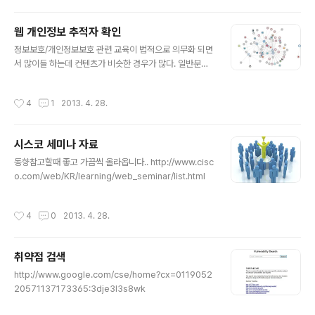
웹 개인정보 추적자 확인
글 내용
정보보호/개인정보보호 관련 교육이 법적으로 의무화 되면
서 많이들 하는데 컨텐츠가 비슷한 경우가 많다. 일반분들
은 브라우저 뒤단에서 자기정보를 누가 가져가는지 모르시
니까 이런거 설명해주거나 동영상으로 보여주는것도 정보
작성시간
4
1
2013. 4. 28.
보호/개인정보보호 교육에 도움이 될듯하다... 주민등록번
호 등 식별정보만이 아닌 개인의 성향정보도 누군가가 수
집하고 집합시키면 그게 더 영향이 크니까 http://www.te
시스코 세미나 자료
d.com/talks/gary_kovacs_tracking_the_tracker
글 내용
s.html 관련자료 http://www.mozilla.org/en-US/coll
동향참고할때 좋고 가끔씩 올라옵니다.. http://www.cisc
usion/ http://blog.thehigheredcio.com/2012/08/
o.com/web/KR/learning/web_seminar/list.html
19/tracking-the-trackers-on-college-and-univ
er..
작성시간
4
0
2013. 4. 28.
취약점 검색
글 내용
http://www.google.com/cse/home?cx=0119052
20571137173365:3dje3l3s8wk