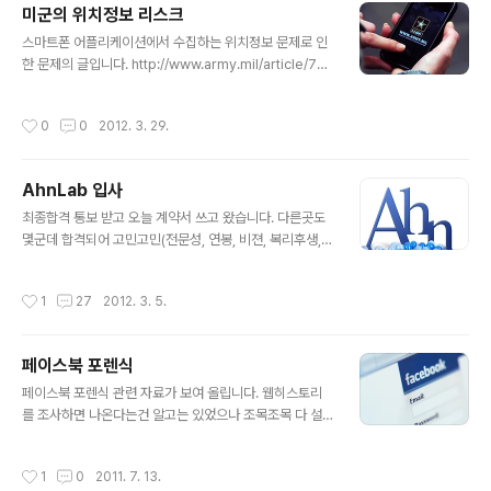
미군의 위치정보 리스크
글 내용
스마트폰 어플리케이션에서 수집하는 위치정보 문제로 인
한 문제의 글입니다. http://www.army.mil/article/751
65/Geotagging_poses_security_risks/ 개인의 경
우 프라이버시 문제 정도로만 그치겠지만 군입장에서는 위
작성시간
0
0
2012. 3. 29.
치정보 노출이 큰 리스크로 작용한다고 합니다. 지정학적
으로 노출되지 말아햐 하는 군시설에서 근무하는 경우 스
마트폰 사용과 이를 자택에서 동기화하는 과정에서 위치정
AhnLab 입사
보가 노출될꺼 같습니다. 생각해 볼수 있는 군에서의 위치
글 내용
정보 리스크 1. 박격포, 미사일기지에서 근무하는 군인정보
최종합격 통보 받고 오늘 계약서 쓰고 왔습니다. 다른곳도
-> 주요시설 위치 파악가능 -> 테러 가능성 2. 수송 및 자
몇군데 합격되어 고민고민(전문성, 연봉, 비젼, 복리후생,
원관리 기지에서 근무하는 군인정보 -> 군 수송물자 경로
기업이미지 등등)하다 AhnLab으로 결정했습니다. 응원해
파악가능 -> 탈취 가능성 3. 첩보기관에서 근무하는 군인
주신 여러분들 감사드립니다.^^ P/S 오늘 이글이 제블로그
작성시간
1
27
2012. 3. 5.
정보..
500번째 글
페이스북 포렌식
글 내용
페이스북 포렌식 관련 자료가 보여 올립니다. 웹히스토리
를 조사하면 나온다는건 알고는 있었으나 조목조목 다 설
명되어 있어 보기 편합니다.^^ http://sites.google.co
m/site/valkyriexsecurityresearch/announceme
작성시간
1
0
2011. 7. 13.
nts/facebookforensicspaperpublished http://for