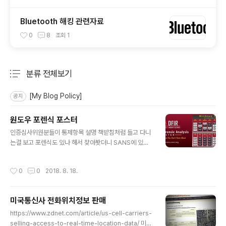
Bluetooth 해킹 관련자료
0
8
조회
1
분류 전체보기
주요 글 목록
[My Blog Policy]
공지
원도우 포렌식 포스터
글 내용
인증심사위원분들이 통제항목 설명 책받침처럼 들고 다니
는걸 보고 포렌식도 있나 해서 찾아봣더니 SANS에 있네
요https://www.sans.org/security-resources/pos
ters/dfir/windows-forensics-evidence-of-75 아
작성시간
0
0
2018. 8. 18.
래는 SANS에서 나오는 관련 포스터 입니다. https://ww
w.sans.org/security-resources/posters/
미국통신사 전화위치정보 판매
글 내용
https://www.zdnet.com/article/us-cell-carriers-
selling-access-to-real-time-location-data/ 미국