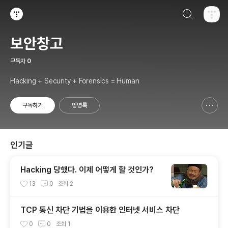
검색하기
티스토리
보안창고
구독자
0
Hacking + Security + Forensics = Human
구독하기
방명록
신고하기 레이어
열기
인기글
Hacking 당했다. 이제 어떻게 할 것인가?
13
0
조회
2
TCP 통신 차단 기법을 이용한 인터넷 서비스 차단
0
0
조회
1