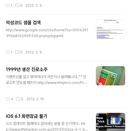
작성시간
1
0
2013. 3. 9.
악성코드 샘플 검색
글 내용
http://www.google.com/cse/home?cx=0014391
39068102559330:uruncpbgqm8
작성시간
1
0
2013. 3. 9.
1999년 생산 진로소주
글 내용
이벤트인줄 알고 병따려다가 사진이나 올려봅니다..^^ 진
로소주 년도별 패키지 http://www.hitejinro.com/Pro
m/prom_pack_view.asp?nsPage=1&nSeq=987
&strTitle=&strBirthYear=&strBrandCode=01 99
작성시간
4
0
2013. 2. 19.
년도 생산이니 2년만 더 묵히면 진로소주 17년산인가... 발
렌타인 17년하고 동급이 될까요? ㅎㅎ
iOS 6.1 화면잠금 풀기
글 내용
iOS 업데이트 될때마다 알아내는 분들 참 신기하다.. htt
p://www.lifehacker.com.au/2013/02/ios-6-1-bu