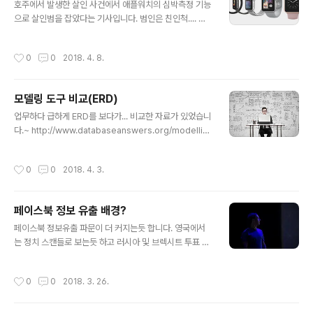
호주에서 발생한 살인 사건에서 애플워치의 심박측정 기능
으로 살인범을 잡았다는 기사입니다. 범인은 친인척.... 애
플워치에 기록된 심정지 시간과 목격자의 진술을 차이를
확인하여 법인체포... 미군에서는 스마트기기 착용금지하
작성시간
0
0
2018. 4. 8.
기도 하는데요.. 이유는 군인의 동선 노출(기지노출 등)이
우려라고 합니다. http://www.abc.net.au/news/2018
-03-29/smart-watch-data-helps-police-find-s
모델링 도구 비교(ERD)
uspect-in-murder-case-court/9602832
글 내용
업무하다 급하게 ERD를 보다가... 비교한 자료가 있었습니
다.~ http://www.databaseanswers.org/modellin
g_tools.htm
작성시간
0
0
2018. 4. 3.
페이스북 정보 유출 배경?
글 내용
페이스북 정보유출 파문이 더 커지는듯 합니다. 영국에서
는 정치 스캔들로 보는듯 하고 러시아 및 브렉시트 투표 연
관도 애기하고 아직까지는 내부자 폭로만 있지만.. 앞으로
사실규정 및 결과를 기다려 봅니다.^^ 만약 페이스북 및 인
작성시간
0
0
2018. 3. 26.
스타그램 없어진다 하면 국내의 경우 SNS마케팅 회사 또
는 업무는 상당한 차질이 예상됩니다. 01. 국외뉴스(폭로영
상) https://www.theguardian.com/technology/20