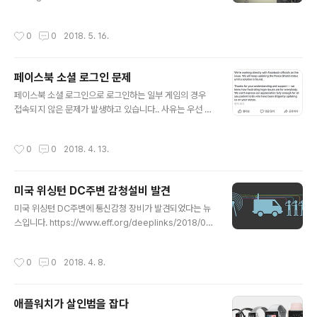
경찰이 LocationSmart라는 서비스 플랫폼을 이용하여
미국시민의 전화 위치정보를 불법 조회했고 AT&T, Veriz
작성시간
0
0
2018. 5. 16.
on, T-Mobile 등 회사와 연관 및 연결되어 관련정보를 제
공했다는 내용입니다. 아래는 관련 서비스 회사 웹사이트
입니다. https://www.locationsmart.com/try/
페이스북 소셜 로그인 문제
글 내용
페이스북 소셜 로그인으로 로그인하는 일부 게임의 경우
접속되지 않은 문제가 발생하고 있습니다.. 사유는 우선 페
이스북에서 일방적으로 소셜 연동을 해체한듯 하고 이를
게임사들이 협의하는듯 하네요.. 일부 메이져 들은 해결한
작성시간
0
0
2018. 4. 13.
듯 하지만 중소앱들은 여파가 있나 봅니다.
미국 위싱턴 DC주변 감청설비 발견
글 내용
미국 위싱턴 DC주변에 통신감청 장비가 발견되었다는 뉴
스입니다. https://www.eff.org/deeplinks/2018/04/
dhs-confirms-presence-cell-site-simulators-u
s-capitol 미 정보기관이 감청하는건 테러로 인해 일상일
작성시간
0
0
2018. 4. 8.
텐데.. 청와대 주변에도 하나정도는 있지 않을까요? 미국은
선인장모형으로도 숨기기도 하네요.ㅎㅎ http://tfrlive.c
om/department-of-justice-policy-guidance-us
애플워치가 살인범을 잡다
e-of-cell-site-simulator-technology/
글 내용