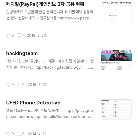
페이팔(PayPal)개인정보 3자 공유 현황
18/mar/24/facebook-week-of-shame-data-bre
글 내용
ach-observer-revelations-zuckerberg-silence
안녕하세요. 3년만에 글을 올려봅니다. 페이팔에서 공유하
http://www.financialexpress.com/industry/techn
는 정보 현황이네요. - 업무참고용 https://www.paypal.
ology/cambridge-analytica-facebo..
com/ie/webapps/mpp/ua/third-parties-list​​ http
s://rebecca-ricks.com/paypal-data/​
작성시간
0
1
2018. 3. 20.
hackingteam
글 내용
1년 4개월 만에 글입니다... 이탈리아 해킹팀 파일서버... 천
천히 둘러봐야지... http://hacking.technology/ . . . . . .
. . . . . . P/S - 이직했습니다 S사로... 안랩인 아닙니다..
작성시간
0
0
2015. 7. 17.
UFED Phone Detective
글 내용
앱도 나오는군요.. 아이폰도 있을라나.. https://play.goo
gle.com/store/apps/details?id=com.cellebrite.p
honedetective
작성시간
0
0
2014. 4. 21.