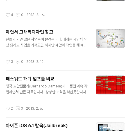
g-allows-lock-screen-bypass/
작성시간
4
0
2013. 2. 16.
제안서 그래픽디자인 참고
글 내용
년초가 되면 많은 사업들이 몰려옵니다. 대개는 제안서 작
성 않하고 사업을 가져오긴 하지만 제안서 작업을 해야 경
우가 많습니다.. 근데 문제가 잘아시겠지만 항상 시간이 없
다는게 문제죠... 내용 작성은 문제없어도 바로 디자인(제안
작성시간
3
0
2013. 2. 12.
서 및 발표자료)이라는 문제가 있습니다. UX팀에 부탁하면
이쁘고 깔끔하게 제안서를 디자인해 주지만 대규모 사업아
니면 어렵습니다.. 그래서 가끔 제안서 및 발표자료 작성시
패스워드 해쉬 덤프툴 비교
참고할 만한 사이트를 소개합니다. http://www.coolinfo
글 내용
graphics.com/ 아래는 쿨인포그래픽스 사이트 내 그래
영국 보안전문가(Bernardo Damele)가 그동안 계속 작
픽들입니다. 참고로 신입분들이라면 갑자기 제안서 쓰라면
업하면서 만든 자료입니다.. 상당한 노력을 하신듯합니다...
막막하다... 방법은 무조건 다양한걸 많이 보고 활용하는 것
리스트를 나열하고 비교하길 좋아하는 우리나라에서 유용
입니다. 화이팅!!
하게 쓰일수도 있겠습니다. http://bernardodamele.bl
작성시간
2
0
2013. 2. 6.
ogspot.kr/ https://docs.google.com/spreadshe
et/ccc?key=0Ak-eXPencMnydGhwR1VvamhlNEl
jVHlJdVkxZ2RIaWc#gid=0
아이폰 iOS 6.1 탈옥(Jailbreak)
글 내용