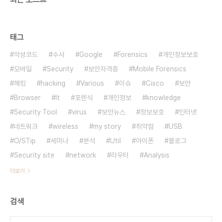
태그
악성코드
수사
Google
Forensics
개인정보보호
모바일
Security
보안자격증
Mobile Forensics
해킹
hacking
Various
이슈
Cisco
보안
Browser
It
포렌식
개인정보
knowledge
Security Tool
virus
보안뉴스
정보보호
인터넷
네트워크
wireless
my story
취약점
USB
O/STip
세미나
분석
Util
아이폰
블로그
Security site
network
라우터
Analysis
더보기
검색