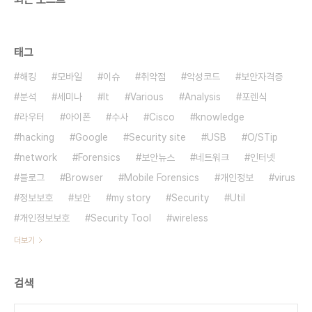
태그
해킹
모바일
이슈
취약점
악성코드
보안자격증
분석
세미나
It
Various
Analysis
포렌식
라우터
아이폰
수사
Cisco
knowledge
hacking
Google
Security site
USB
O/STip
network
Forensics
보안뉴스
네트워크
인터넷
블로그
Browser
Mobile Forensics
개인정보
virus
정보보호
보안
my story
Security
Util
개인정보보호
Security Tool
wireless
더보기
검색